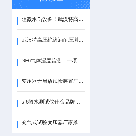
阻微水伤设备！武汉特高压 SF6 微水测试仪现场速测保安全
武汉特高压绝缘油耐压测试仪：油质绝缘的 “强度考官”
SF6气体湿度监测：一项不容忽视的绝缘维护工作
变压器无局放试验装置厂家有哪些
sf6微水测试仪什么品牌好？品牌综合实力评估报告
充气式试验变压器厂家推荐与产品选择观察