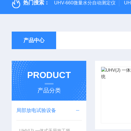
热门搜索：
UHV-660微量水分自动测定仪
U
产品中心
PRODUCT
产品分类
局部放电试验设备
UHV(J) 一体式无局放工频