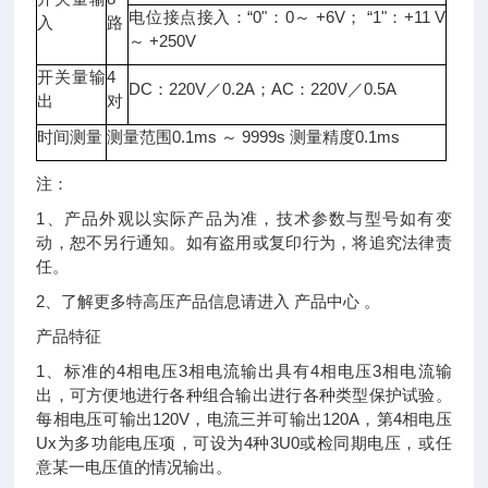
电位接点接入：“0"：0～ +6V； “1"：+11 V
入
路
～ +250V
开关量输
4
DC：220V／0.2A；AC：220V／0.5A
出
对
时间测量
测量范围0.1ms ～ 9999s 测量精度0.1ms
注：
1、产品外观以实际产品为准，技术参数与型号如有变
动，恕不另行通知。如有盗用或复印行为，将追究法律责
任。
2、了解更多特高压产品信息请进入 产品中心 。
产品特征
1、标准的4相电压3相电流输出具有4相电压3相电流输
出，可方便地进行各种组合输出进行各种类型保护试验。
每相电压可输出120V，电流三并可输出120A，第4相电压
Ux为多功能电压项，可设为4种3U0或检同期电压，或任
意某一电压值的情况输出。