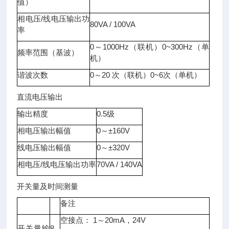
值）
相电压/线电压输出功
80VA / 100VA
率
0～1000Hz（联机）0~300Hz（单
频率范围（基波）
机）
谐波次数
0～20 次（联机）0~6次（单机）
直流电压输出
输出精度
0.5级
相电压输出幅值
0～±160V
线电压输出幅值
0～±320V
相电压/线电压输出功率
70VA / 140VA
开关量及时间测量
备注
空接点： 1～20mA，24V
开关量输
8