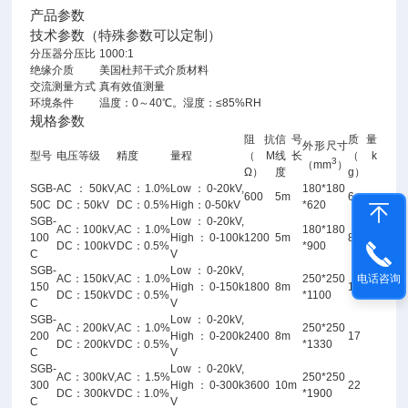
产品参数
技术参数（特殊参数可以定制）
分压器分压比
1000:1
绝缘介质
美国杜邦干式介质材料
交流测量方式
真有效值测量
环境条件
温度：0～40℃。湿度：≤85%RH
规格参数
阻抗
信号
质量
外形尺寸
型号
电压等级
精度
量程
（M
线长
（k
3
（mm
）
Ω）
度
g）
SGB-
AC：50kV,
AC：1.0%
Low：0-20kV,
180*180
600
5m
6
50C
DC：50kV
DC：0.5%
High：0-50kV
*620
SGB-
Low：0-20kV,
AC：100kV,
AC：1.0%
180*180
100
High：0-100k
1200
5m
8
DC：100kV
DC：0.5%
*900
C
V
SGB-
Low：0-20kV,
AC：150kV,
AC：1.0%
250*250
电话咨询
150
High：0-150k
1800
8m
15
DC：150kV
DC：0.5%
*1100
C
V
SGB-
Low：0-20kV,
AC：200kV,
AC：1.0%
250*250
200
High：0-200k
2400
8m
17
DC：200kV
DC：0.5%
*1330
C
V
SGB-
Low：0-20kV,
AC：300kV,
AC：1.5%
250*250
300
High：0-300k
3600
10m
22
DC：300kV
DC：1.0%
*1900
C
V