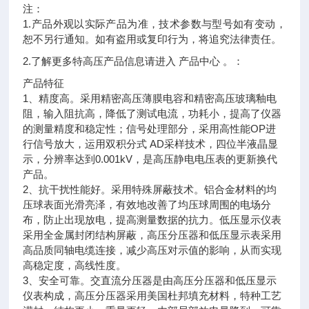
注：
1.产品外观以实际产品为准，技术参数与型号如有变动，
恕不另行通知。如有盗用或复印行为，将追究法律责任。
2.了解更多特高压产品信息请进入 产品中心 。：
产品特征
1、精度高。采用精密高压薄膜电容和精密高压玻璃釉电
阻，输入阻抗高，降低了测试电流，功耗小，提高了仪器
的测量精度和稳定性；信号处理部分，采用高性能OP进
行信号放大，运用双积分式 AD采样技术，四位半液晶显
示，分辨率达到0.001kV，是高压静电电压表的更新换代
产品。
2、抗干扰性能好。采用特殊屏蔽技术。铝合金材料的均
压球表面光滑亮泽，有效地改善了均压球周围的电场分
布，防止出现放电，提高测量数据的抗力。低压显示仪表
采用全金属封闭结构屏蔽，高压分压器和低压显示表采用
高品质同轴电缆连接，减少高压对示值的影响，从而实现
高稳定度，高线性度。
3、安全可靠。交直流分压器是由高压分压器和低压显示
仪表构成，高压分压器采用美国杜邦填充材料，特种工艺