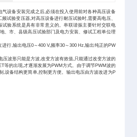
电气设备安装完成之后,必须在投入使用前对各种高压设备
频试验变压器,对高压设备进行耐压试验时,需要高电压、
谐振试验系统是具有非常意义的。串联谐振主要针对交联电
是地、市、县级高压试验部门及电力安装、修试工程单位理
输出电压0～400 V,频率30～300 Hz,输出纯正的PW
电压波形只能是方波,改变方波有效值,只能通过改变方波的
ET等的出现,才逐渐发展为PWM方式。由于调节PWM波的
制,设备结构更简单,控制更方便。输出电压由方波改进为P