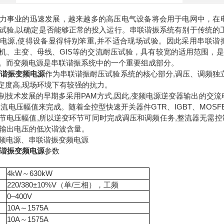
力事业的迅速发展，越来越多的高压电气设备将会用于电网中，在
试验,以确定是否能够正常的投入运行。串联谐振系统有别于传统的工
电源,使得设备显得特别笨重,并不适合现场试验。因此采用串联
机、主变、母线、GIS等的交流耐压试验，具有较宽的适用范围，
。而变频电源是串联谐振系统中的一个重要组成部分。
联谐振变频电源
作为串联谐振耐压试验系统的核心部分,调压、调频独立进行,
定度高,现场环境下有较强的抗力。
制技术发展的早期多采用PAM方式,因此,变频电源逆变器输出的交流
直流电压幅值来完成。随着全控型快速开关器件GTR、IGBT、MOSF
节电压幅值,所以逆变环节可同时完成调压和调频任务,整流器无需控
了输出电压的低次谐波含量。
频电源、串联谐振变频电源
联谐振变频电源
参数
4kW～630kW
220/380±10%V（单/三相），工频
0–400V
10A～1575A
10A～1575A