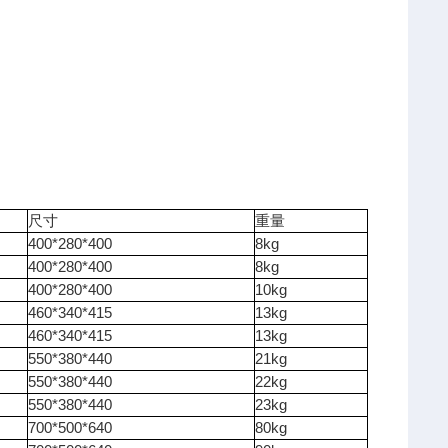
尺寸
重量
400*280*400
8kg
400*280*400
8kg
400*280*400
10kg
460*340*415
13kg
460*340*415
13kg
550*380*440
21kg
550*380*440
22kg
550*380*440
23kg
700*500*640
80kg