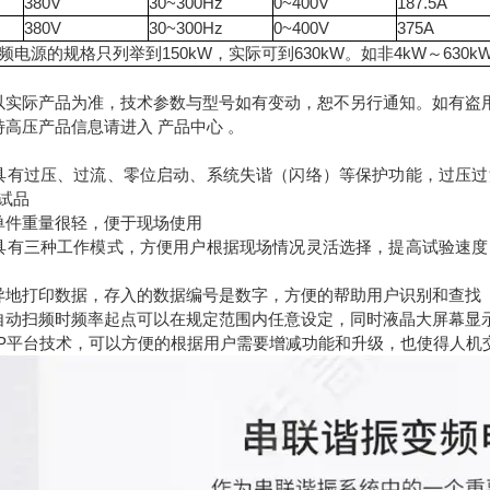
380V
30~300Hz
0~400V
187.5A
380V
30~300Hz
0~400V
375A
频电源的规格只列举到150kW，实际可到630kW。如非4kW～63
以实际产品为准，技术参数与型号如有变动，恕不另行通知。如有盗
特高压产品信息请进入 产品中心 。
具有过压、过流、零位启动、系统失谐（闪络）等保护功能，过压
试品
单件重量很轻，便于现场使用
具有三种工作模式，方便用户根据现场情况灵活选择，提高试验速
异地打印数据，存入的数据编号是数字，方便的帮助用户识别和查找
自动扫频时频率起点可以在规定范围内任意设定，同时液晶大屏幕显
SP平台技术，可以方便的根据用户需要增减功能和升级，也使得人机