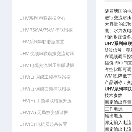
随着我国的电
进行交流耐压
UHV系列 串联谐振空心
大容量的试验
UHV-75kVA/75kV 串联谐振
缆、水力发电
想的耐压设备
UHV系列串联谐振装置
UHV系列串
M波信号，稳
UHV 变频串联谐振交流耐压
在调频调压控
幅值,即中间
UHV 电缆交流耐压串联谐振
占空比即可调
WM波,降低
UHV(L) 调感工频串联谐振
产品别称：变
UHV(L) 调感变频串联谐振
UHV系列串
技术参数
UHV(H) 工频串联谐振升压
额定输出容量
工作电源
UHV(W) 无局放变频谐振
输出电压
额定输入电流
UHV(D) 电抗器起吊装置
额定输出电流