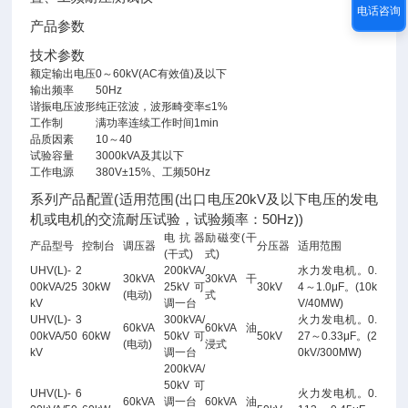
电话咨询
产品参数
技术参数
额定输出电压
0～60kV(AC有效值)及以下
输出频率
50Hz
谐振电压波形
纯正弦波，波形畸变率≤1%
工作制
满功率连续工作时间1min
品质因素
10～40
试验容量
3000kVA及其以下
工作电源
380V±15%、工频50Hz
系列产品配置(适用范围(出口电压20kV及以下电压的发电
机或电机的交流耐压试验，试验频率：50Hz))
电抗器
励磁变(干
产品型号
控制台
调压器
分压器
适用范围
(干式)
式)
UHV(L)- 2
200kVA/
水力发电机。0.
30kVA
30kVA 干
00kVA/25
30kW
25kV 可
30kV
4～1.0μF。(10k
(电动)
式
kV
调一台
V/40MW)
UHV(L)- 3
300kVA/
火力发电机。0.
60kVA
60kVA 油
00kVA/50
60kW
50kV 可
50kV
27～0.33μF。(2
(电动)
浸式
kV
调一台
0kV/300MW)
200kVA/
50kV 可
UHV(L)- 6
火力发电机。0.
60kVA
调一台
60kVA 油