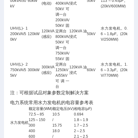
00kVA/50
60kW
50kV
113～0.45μF。
(电动)
400kVA/
浸式
kV
(20kV/600MW)
50kV 可
调一台
200kVA/
50kV 固
UHV(L)- 1
水力发电机。0.
120kVA
定两台
120kVA 油
200kVA/5
120kW
50kV
6～1.8μF。(20k
(感应)
800kVA/
浸式
0kV
V/250MW)
50kV 可
调一台
750kVA/
55kV 固
UHV(L)- 2
定两台
水力发电机。1.
300kVA
120kVA 油
750kVA/5
300kW
1250kV
60kV
6～3.3μF。(20k
(感应)
浸式
5kV
A/55kV
V/770MW)
可调一
台
注：可根据试品对象参数定制解决方案
电力系统常用水力发电机的电容量参考表
额定容量(WM)
额定电压(kV)
相电容(μF)
72.5～85
10.5
0.694
125～150
/
1.8～1.9
水力发电机
300
15.75
1.7～2.5
400
18.0
2～2.5
600
/
2.1～2.5