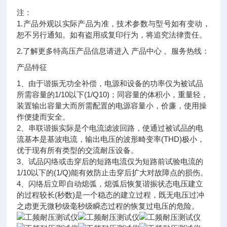
注：
1.产品外观以实际产品为准，技术参数与型号如有变动，
恕不另行通知。如有盗用或复印行为，将追究法律责任。
2.了解更多特高压产品信息请进入 产品中心 。服务热线：
产品特征
1、由于谐振无功全补偿，电源和设备的功率仅为被试品
所需容量的1/10以下(1/Q10)；同容量的体积小，重量轻，
装置输出容量大而所需配置的电源容量小，价廉，使用操
作便捷而安全。
2、串联谐振实际是个电流滤波回路，使通过被试品的电
流基本是基波电流，输出电压的波形畸变率(THD)极小，
优于现有所有类型的交流耐压设备。
3、试品闪络或击穿后的短路电流仅为短路前试验电流的
1/10以下的(1/Q)能有效防止击穿后扩大对故障点的损伤。
4、闪络后立即自动熄弧，熄弧后恢复谐振状态电压建立
的过程较长(秒数)是一个稳态的建立过程，既无电压过冲
之虑更无微秒级毫秒级瞬态过程的恢复过电压的危险。