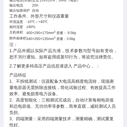
输出电压(开路)
交流 23V±10%，50Hz（电容）
输出电流
20A
输出短路保护
自动
工作条件、外形尺寸和仪器重量
环境温度
-10℃～+40℃
相对湿度
≤90%
3
主机体积
400×290×175mm
质量： 9.5kg
3
附件箱体积
340×260×135mm
质量：3.6kg
注：
1.产品外观以实际产品为准，技术参数与型号如有变动，
恕不另行通知。如有盗用或复印行为，将追究法律责任。
2.了解更多特高压产品信息请进入 产品中心 。：
产品特征
1、不拆线测试：仪器配备大电流高精度电流钳，现场测
量电容器无需拆除连接线，简化试验过程、有效提高工作
效率、避免损害电力设备。
2、高度智能化：三相测试完成后，自动计算每相电容值
和总电容值、无功功率等参数，简单直观，减轻测试人员
负担。
3、四端测量：采用四端测量技术，测量精确，测试重复
性好。