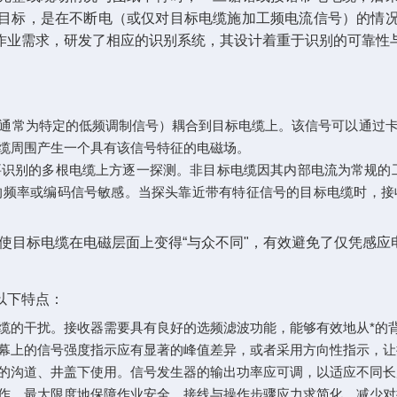
目标，是在不断电（或仅对目标电缆施加工频电流信号）的情
作业需求，研发了相应的识别系统，其设计着重于识别的可靠性
（通常为特定的低频调制信号）耦合到目标电缆上。该信号可以通过
缆周围产生一个具有该信号特征的电磁场。
要识别的多根电缆上方逐一探测。非目标电缆因其内部电流为常规的工
‌的频率或编码信号敏感。当探头靠近带有特征信号的目标电缆时，
"，使目标电缆在电磁层面上变得“与众不同"，有效避免了仅凭感
以下特点：
电缆的干扰。接收器需要具有良好的选频滤波功能，能够有效地从*的
屏幕上的信号强度指示应有显著的峰值差异，或者采用方向性指示，
限的沟道、井盖下使用。信号发生器的输出功率应可调，以适应不同
操作，最大限度地保障作业安全。接线与操作步骤应力求简化，减少