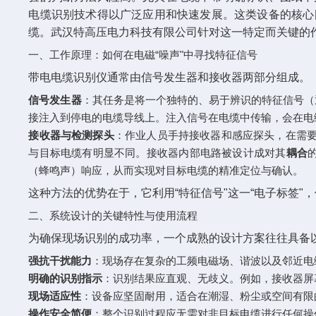
电缆识别技术得以广泛应用和快速发展。这类设备的核心
缆。武汉特高压电力科技有限公司针对这一特定而关键的
一、工作原理：如何在电磁“噪声"中寻找特征信号
带电电缆识别仪通常由信号发生器和接收器两部分组成。
信号发生器
‌：其任务是将一个独特的、易于辨识的特征信号
接注入到停电的电缆导线上。注入信号在电缆中传输，会在电
接收器与检测探头
‌：作业人员手持接收器和感应探头，在需
与目标电缆有明显不同。接收器内部电路被设计成对其‌
耦合
（蜂鸣声）响应，从而实现对目标电缆的精准定位与确认。
这种方法的优势在于，它利用“特征信号"这一“电子标签
二、系统设计的关键特性与使用流程
为确保现场识别的成功率，一个成熟的设计方案往往具备
强抗干扰能力
‌：现场存在复杂的工频电磁场、谐波以及邻近
明确的识别指示
‌：识别结果应直观、无歧义。例如，接收器
现场适应性
‌：设备应坚固耐用，适合在潮湿、粉尘或空间有
操作安全简便
‌：整个识别过程应无需对非目标电缆进行任何