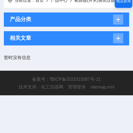
当前位置：
首页
产品中心
断路器(开关)测试仪器
UHV
电话咨询
产品分类
相关文章
暂时没有信息
备案号：鄂ICP备2021015087号-21
技术支持：
化工仪器网
管理登录
sitemap.xml