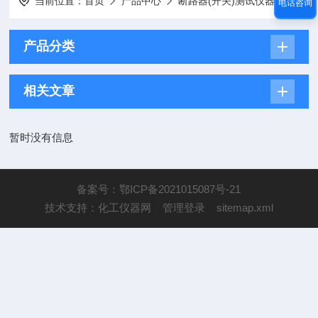
当前位置：
首页
产品中心
断路器(开关)测试仪器
40
电话咨询
产品分类
相关文章
暂时没有信息
备案号：鄂ICP备2021015087号-21
技术支持：
化工仪器网
管理登录
sitemap.xml