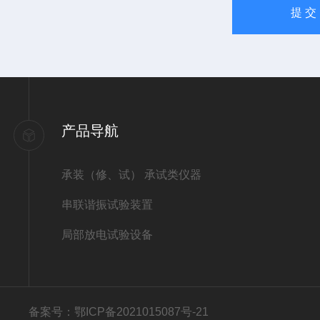
产品导航
承装（修、试） 承试类仪器
串联谐振试验装置
局部放电试验设备
备案号：鄂ICP备2021015087号-21