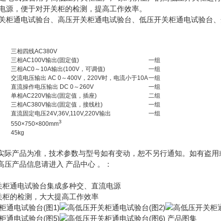
电源，便于对开关柜的检测，提高工作效率。
关柜通电试验台、高压开关柜通电试验台、低压开关柜通电试验台、
三相四线AC380V
三相AC100V输出(固定值)
一组
三相AC0～10A输出(100V，可调值)
一组
交流电压输出 AC 0～400V，220V时，电流小于10A
一组
直流操作电压输出 DC 0～260V
一组
单相AC220V输出(固定值，插座)
二组
三相AC380V输出(固定值，接线柱)
一组
直流固定电压24V,36V,110V,220V输出
一组
3
550×750×800mm
45kg
以实际产品为准，技术参数与型号如有变动，恕不另行通知。如有盗
特高压产品信息请进入 产品中心 。：
关柜通电试验台集成多种交、直流电源
关柜的检测，大大提高工作效率
产品图集