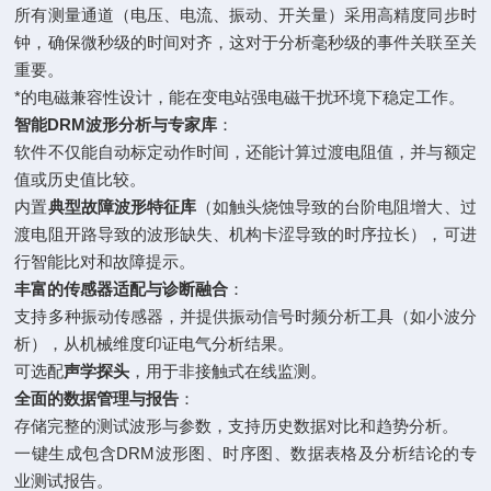
所有测量通道（电压、电流、振动、开关量）采用高精度同步时
钟，确保微秒级的时间对齐，这对于分析毫秒级的事件关联至关
重要。
*的电磁兼容性设计，能在变电站强电磁干扰环境下稳定工作。
智能DRM波形分析与专家库
：
软件不仅能自动标定动作时间，还能计算过渡电阻值，并与额定
值或历史值比较。
内置
典型故障波形特征库
（如触头烧蚀导致的台阶电阻增大、过
渡电阻开路导致的波形缺失、机构卡涩导致的时序拉长），可进
行智能比对和故障提示。
丰富的传感器适配与诊断融合
：
支持多种振动传感器，并提供振动信号时频分析工具（如小波分
析），从机械维度印证电气分析结果。
可选配
声学探头
，用于非接触式在线监测。
全面的数据管理与报告
：
存储完整的测试波形与参数，支持历史数据对比和趋势分析。
一键生成包含DRM波形图、时序图、数据表格及分析结论的专
业测试报告。