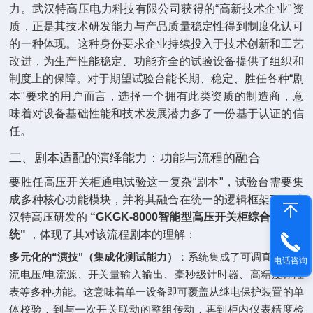
力。武汉特高压电力科技有限公司获得的“高新技术企业"资
质，正是其技术研发能力与产品质量稳定性得到制度化认可
的一种体现。这种身份要求企业持续投入于技术创新和工艺
改进，为生产性能稳定、功能齐全的试验设备提供了组织和
制度上的保障。对于期望试验台能长期、稳定、胜任各种“剧
本"要求的用户而言，选择一个拥有此类资质的制造商，意
味着对设备基础性能和技术发展潜力多了一份基于认证的信
任。
二、剧本适配的演绎能力：功能与流程的融合
要胜任高压开关柜通电试验这一复杂“剧本"，试验台需要集
成多种核心功能模块，并将其融合在统一的逻辑框架下。武
汉特高压研发的 ‌
“GKGK-8000智能型高压开关柜综合试验系
统"
‌ ，体现了其对该流程剧本的理解：
多元化的“演技"（集成化测试能力）
‌：系统集成了可调直流与交
电话咨询
流电压/电流源、开关量输入输出、毫秒级计时器、高精度标准
表等多种功能。这意味着单一设备即可覆盖从继电保护装置的单
体校验，到与一次开关联动的整组传动，再到柜内仪表精度检