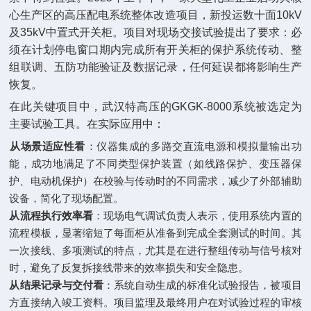
心生产区的高压配电系统整体改造项目，新投运数十面10kV
及35kV中置式开关柜。项目对现场交接试验提出了要求：必
须在计划停电窗口期内完成所有开关柜的保护系统传动、整
组联调、五防功能验证及数据记录，任何延误都将影响生产
恢复。
在此关键项目中，武汉特高压的GKGK-8000系统被选定为
主要试验工具。在实际应用中：
从场景适应性看
‌：仪器集成的多路交直流电源和模拟量输出功
能，成功地满足了不同类型保护装置（如线路保护、变压器保
护、电动机保护）在校验与传动时的不同需求，减少了外部辅助
设备，简化了现场配置。
从流程执行效率看
‌：现场电气调试负责人表示，使用系统内置的
流程模板，显著缩短了每面柜从准备到完成全套测试的时间。其
一次接线、多项测试的特点，尤其是在进行整组传动与信号核对
时，避免了反复拆接线带来的效率损失和安全隐患。
从结果记录与交付看
‌：系统自动生成的标准化试验报告，被项目
方直接纳入竣工资料。项目监理及最终用户在对试验过程的审核