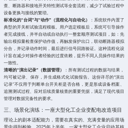
查、断路器和接地开关特性测试等全套流程，减少了试验过程中
设备更换与接线的繁琐。
标准化的“台词"与“动作"（流程化与自动化）
‌：系统软件内置了
典型的开关柜试验流程模板。用户选定模板后，系统可引导操作
者完成接线，并半自动或自动执行一整套顺序测试项目，如：先
输出模拟量检查保护动作值，再触发保护出口，联动断路器模拟
分合，并记录动作时间，最后进行信号回路验证。这种流程化设
计旨在减少对操作者经验的过度依赖，提升不同人员操作结果的
一致性。
清晰的“演出记录"（数据管理）
‌：所有测试过程的数据与结果，
均可被记录、保存，并生成格式化试验报告。这份详尽的“演出
记录"不仅用于判断单台开关柜是否合格，更是形成设备档案、
追溯测试过程、应对后续质量核查的重要凭据，满足了现代项目
管理对数据完备性的要求。
三、场景化演练：一座大型化工企业变配电改造项目
理论上的剧本适配能力，需要在真实的、充满变量的应用场
景中得到检验。2025年上半年，一家大型化工企业启动其核