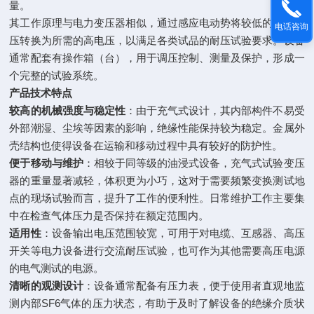
量。
其工作原理与电力变压器相似，通过感应电动势将较低的输入电
电话咨询
压转换为所需的高电压，以满足各类试品的耐压试验要求。设备
通常配套有操作箱（台），用于调压控制、测量及保护，形成一
个完整的试验系统。
产品技术特点
较高的机械强度与稳定性
：由于充气式设计，其内部构件不易受
外部潮湿、尘埃等因素的影响，绝缘性能保持较为稳定。金属外
壳结构也使得设备在运输和移动过程中具有较好的防护性。
便于移动与维护
：相较于同等级的油浸式设备，充气式试验变压
器的重量显著减轻，体积更为小巧，这对于需要频繁变换测试地
点的现场试验而言，提升了工作的便利性。日常维护工作主要集
中在检查气体压力是否保持在额定范围内。
适用性
：设备输出电压范围较宽，可用于对电缆、互感器、高压
开关等电力设备进行交流耐压试验，也可作为其他需要高压电源
的电气测试的电源。
清晰的观测设计
：设备通常配备有压力表，便于使用者直观地监
测内部SF6气体的压力状态，有助于及时了解设备的绝缘介质状