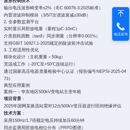
波形控制技术
：
输出电压波形畸变率≤2%（IEC 60076-3:2025标准）
内置谐波抑制模块（3/5/7次谐波衰减≥30dB）
2. 全参数监测平台
实时显示局部放电量（量程1pC-10nC）
电话咨询
介质损耗因数（tanδ）同步测量（分辨率0.001%）
支持GB/T 16927.1-2025规定的陡波前冲击试验
3. 工程适用性优化
模块化设计（主机重量＜50kg）
宽温域工作（-20℃至+50℃连续运行）
通过国家高压电器质量检验中心认证（报告编号NEPSI-2025-04
73）
典型应用案例
案例一：华东地区500kV变电站主变年检
项目背景
：
2025年国网某换流站需对12台500kV变压器进行匝间绝缘评估
技术方案
：
采用150Hz/1.7倍额定电压持续加压60分钟
同步监测局部放电相位分布（PRPD图谱）